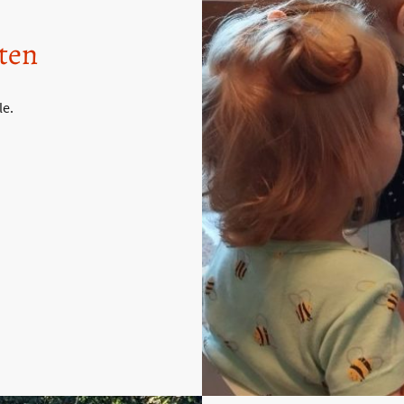
äten
le.